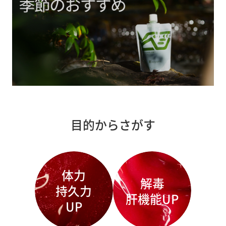
目的からさがす
体力
解毒
持久力
肝機能UP
UP