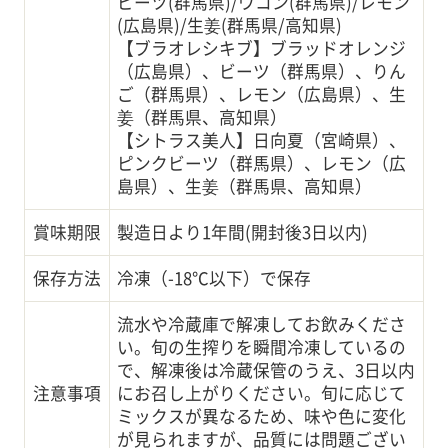
ビーツ(群馬県)/ウコン(群馬県)/レモン
(広島県)/生姜(群馬県/高知県)
【ブラオレシキブ】
ブラッドオレンジ
（広島県）、ビーツ（群馬県）、りん
ご（群馬県）、レモン（広島県）、生
姜（群馬県、高知県）
【シトラス美人】
日向夏（宮崎県）、
ピンクビーツ（群馬県）、レモン（広
島県）、生姜（群馬県、高知県）
賞味期限
製造日より1年間(開封後3日以内)
保存方法
冷凍（-18℃以下）で保存
流水や冷蔵庫で解凍してお飲みくださ
い。旬の生搾りを瞬間冷凍しているの
で、解凍後は冷蔵保管のうえ、3日以内
注意事項
にお召し上がりください。旬に応じて
ミックスが異なるため、味や色に変化
が見られますが、品質には問題ござい