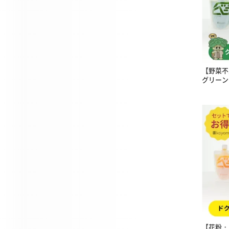
【野菜不
グリーン
【花粉・