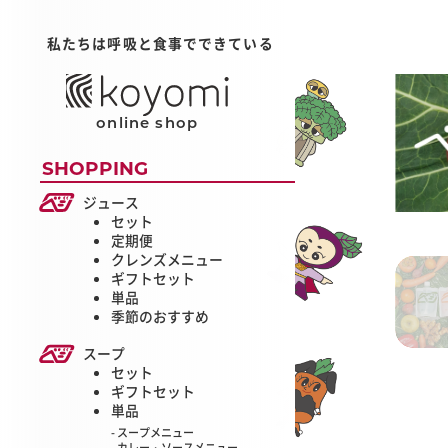
私たちは呼吸と食事でできている
online shop
SHOPPING
ジュース
セット
定期便
クレンズメニュー
ギフトセット
単品
季節のおすすめ
スープ
セット
ギフトセット
単品
スープメニュー
カレー・ソースメニュー