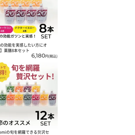
の効能を実感したい方にオ
】薬膳8本セット
6,180
円(税込)
yomiの旬を網羅できる贅沢セ