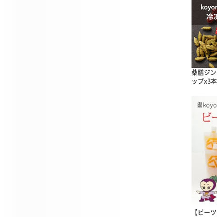
薬膳ジン
ップx3本
【ビーツ