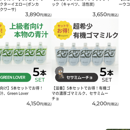
クターイエロー(ポンカ
ック（キャベツ、活性炭)
ーウコ
クワーサ)
3,890
3,650
円(税込)
円(税込)
向け】5本セットでお得！
【滋養】5本セットでお得！有機ゴ
、Green Lover
マの濃厚ゴマミルク、セサミムー
チョ
4,150
4,200
円(税込)
円(税込)