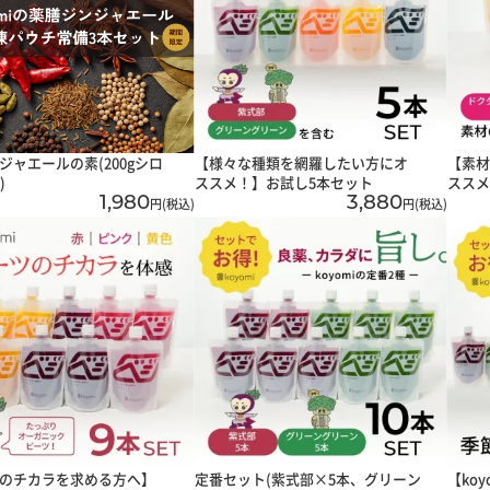
ジャエールの素(200gシロ
【様々な種類を網羅したい方にオ
【素材
)
ススメ！】お試し5本セット
ススメ
1,980
3,880
円(税込)
円(税込)
のチカラを求める方へ】
定番セット(紫式部×5本、グリーン
【ko