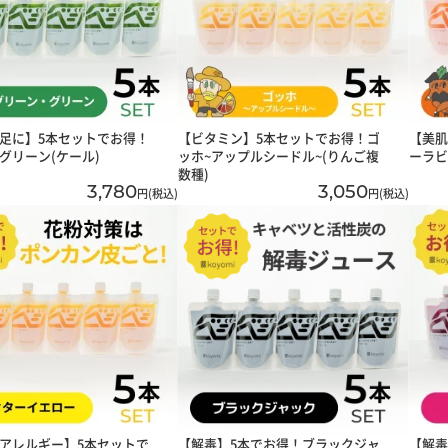
足に】5本セットでお得！
【ビタミン】5本セットでお得！ゴ
【美肌
グリーン(ケール)
ッホ~アップルシードル~(りんご複
ーラビ
数種)
3,780
3,050
円(税込)
円(税込)
アレルギー】5本セットで
【解毒】5本でお得！ブラックジャ
【解毒