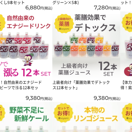
くし9本セット
グリーン×5本)
ット！
6,880
7,280
円(税込)
円(税込)
！自然由来のエナジード
上級者向け「薬膳効果でデトック
【体力
ビーツで漲る12本セッ
ス12本セット」
得！紫
9,380
9,380
円(税込)
円(税込)