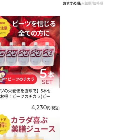
おすすめ順
人気順
価格順
ツの栄養価を直球で】5本セ
お得！ビーツのチカラ(ビー
4,230
円(税込)