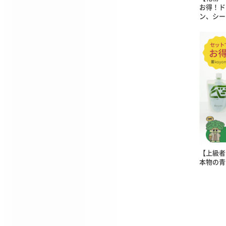
お得！ド
ン、シー
【上級者
本物の青汁